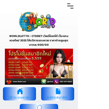
WORLDLOTTO - CT8BET เวิลด์ล็อตโต้ เว็บแทง
หวยใหม่ 2025 ให้บริการแทงหวย ราคาจ่ายสูงสุด
บาทละ 900/90
เข้าระบบหวย
สมัครสมาชิก