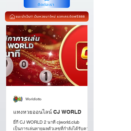
ติดต่อเรา
แนะนำเว็บ!! เว็บหวยมาใหม่ แจกเครดิตฟรี888
Worldlotto
แทงหวยออนไลน์ CJ WORLD
ยี่กี CJ WORLD 2 นาที cjworld.club
เป็นการเล่นทายผลตัวเลขที่กำลังได้รับความ